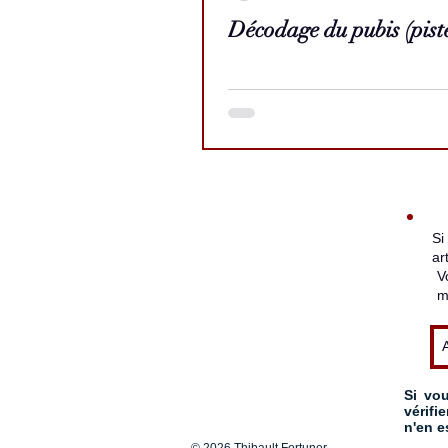
Décodage du pubis (pist
Si
ar
V
m
Si vou
vérifi
n'en e
© 2026 Thibault Fortuner