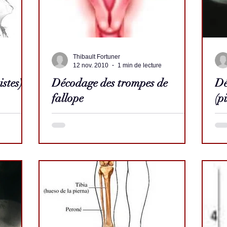
Thibault Fortuner
12 nov. 2010
1 min de lecture
stes)
Décodage des trompes de
Dé
fallope
(pi