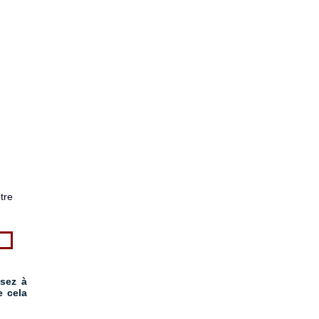
tre
nsez à
e cela