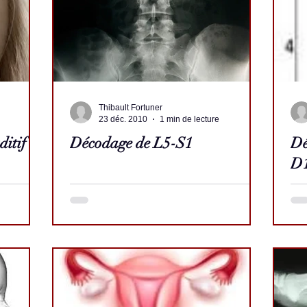
Thibault Fortuner
23 déc. 2010
1 min de lecture
itif
Décodage de L5-S1
Dé
D