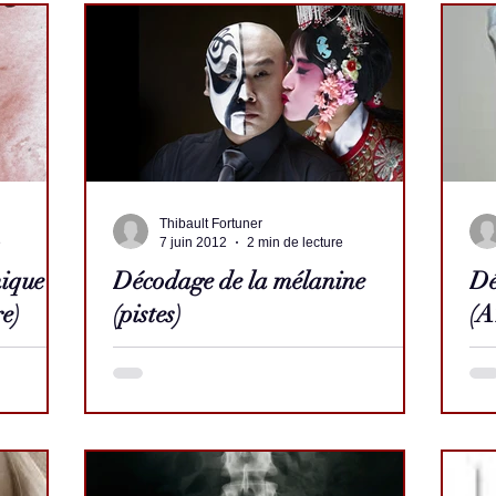
Thibault Fortuner
e
7 juin 2012
2 min de lecture
ique de
Décodage de la mélanine
Dé
e)
(pistes)
(A