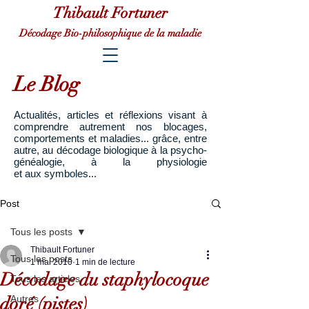
Thibault Fortuner
Décodage Bio-philosophique de la maladie
Le Blog
Actualités, articles et réflexions visant à
comprendre autrement nos blocages,
comportements et maladies... grâce, entre
autre, au décodage biologique à la psycho-
généalogie, à la physiologie
et aux symboles...
Post
Tous les posts
Thibault Fortuner
Tous les posts
1 mai 2010
1 min de lecture
Décodage du staphylocoque
Tous les articles
doré (pistes)
Autres