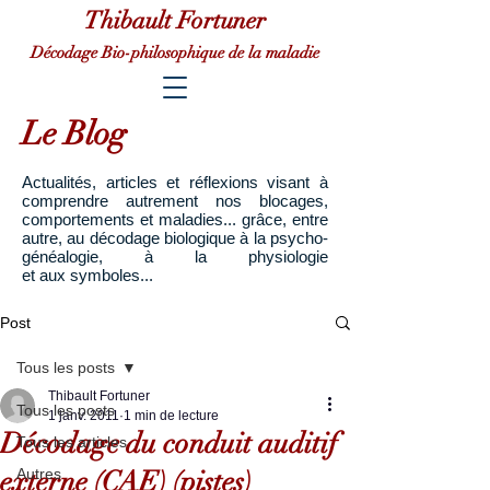
Thibault Fortuner
Décodage Bio-philosophique de la maladie
Le Blog
Actualités, articles et réflexions visant à
comprendre autrement nos blocages,
comportements et maladies... grâce, entre
autre, au décodage biologique à la psycho-
généalogie, à la physiologie
et aux symboles...
Post
Tous les posts
Thibault Fortuner
Tous les posts
1 janv. 2011
1 min de lecture
Décodage du conduit auditif
Tous les articles
externe (CAE) (pistes)
Autres