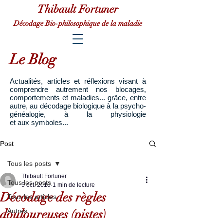
Thibault Fortuner
Décodage Bio-philosophique de la maladie
Le Blog
Actualités, articles et réflexions visant à
comprendre autrement nos blocages,
comportements et maladies... grâce, entre
autre, au décodage biologique à la psycho-
généalogie, à la physiologie
et aux symboles...
Post
Tous les posts
Thibault Fortuner
Tous les posts
5 oct. 2010
1 min de lecture
Décodage des règles
Tous les articles
douloureuses (pistes)
Autres