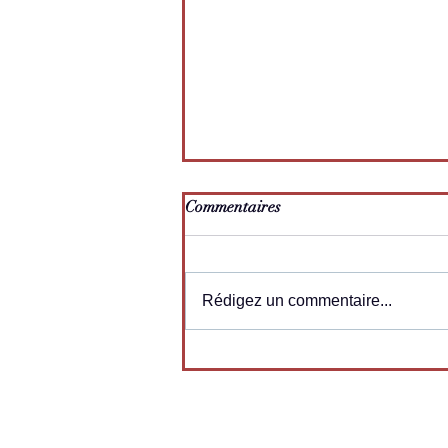
Commentaires
Rédigez un commentaire...
Décodage du surpoids par une
équation de la physique