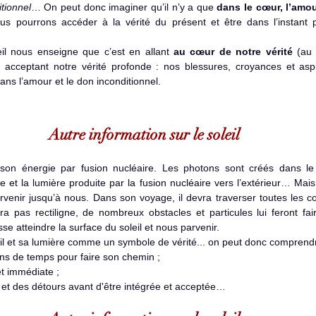
tionnel
… On peut donc imaginer qu’il n’y a que 
dans le cœur, l’amou
us pourrons accéder à la vérité du présent et être dans l’instant pr
eil nous enseigne que c’est en allant 
au cœur de notre vérité
 (au 
 acceptant notre vérité profonde : nos blessures, croyances et aspir
ns l’amour et le don inconditionnel.
Autre information sur le soleil
ie et la lumière produite par la fusion nucléaire vers l’extérieur… Mai
venir jusqu’à nous. Dans son voyage, il devra traverser toutes les co
era pas rectiligne, de nombreux obstacles et particules lui feront fai
sse atteindre la surface du soleil et nous parvenir.
il et sa lumière comme un symbole de vérité... on peut donc comprendre
ns de temps pour faire son chemin ;  
t immédiate ;  
s et des détours avant d'être intégrée et acceptée… 