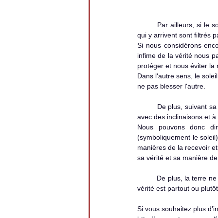
	Par ailleurs, si le soleil nous envoie bien ses rayons, seule une partie infime parvient jusqu'à la terre et ceux 
qui y arrivent sont filtrés
Si nous considérons enco
infime de la vérité nous pa
protéger et nous éviter la 
Dans l'autre sens, le sole
ne pas blesser l'autre.
	De plus, suivant sa position sur la terre, chaque personne reçoit des rayons différents, de manière différente, 
avec des inclinaisons et à
Nous pouvons donc dire 
(symboliquement le soleil),
manières de la recevoir et
sa vérité et sa manière de
	De plus, la terre ne recevant qu’une partie infime des rayons du soleil, il est donc possible d'en déduire que la 
vérité est partout ou plutô
Si vous souhaitez plus d’i