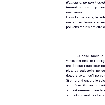
d’amour et de don incondi
inconditionnel
... que no
maintenant.
Dans l'autre sens, le sol
mettant en lumière et en
pouvons réellement être da
	Le soleil fabrique son énergie par fusion nucléaire. Les photons sont créés dans le noyau du soleil et 
véhiculent ensuite l’énerg
une longue route pour par
plus, sa trajectoire ne s
détours, avant qu'il ne pui
Si on prend encore le sole
nécessite plus ou moi
est rarement directe e
fait souvent des tour