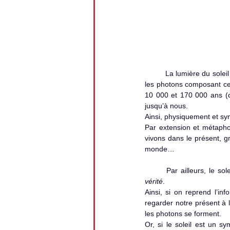
	La lumière du soleil met environ 8 minutes pour aller de la surface du soleil à celle de la terre. Mais, en réalité, 
les photons composant cet
10 000 et 170 000 ans (ce
jusqu’à nous.
Ainsi, physiquement et sy
Par extension et métapho
vivons dans le présent, gr
monde…
vérité
.
Ainsi, si on reprend l’in
regarder notre présent à l
les photons se forment. 