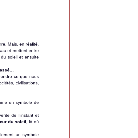
au et mettent entre 
u soleil et ensuite 
 passé…
rendre ce que nous 
étés, civilisations, 
	Par ailleurs, le soleil apporte la lumière, c’est pour cela qu’il est souvent considéré comme un symbole de 
ité de l’instant et 
ur du soleil
, là où 
Or, si le soleil est un symbole de vérité, par la chaleur qu’il émet en permanence, il est également un symbole 