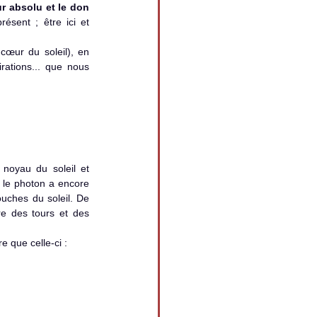
r absolu et le don 
ésent ; être ici et 
cœur du soleil), en 
ations... que nous 
s le photon a encore 
uches du soleil. De 
re des tours et des 
 que celle-ci : 