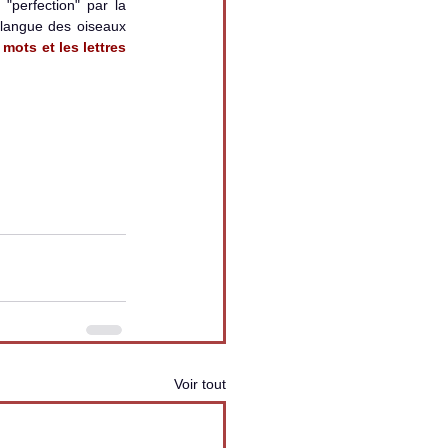
  vous trouverez un décodage de la "perfection" par la 
 langue des oiseaux 
 mots et les lettres 
Voir tout